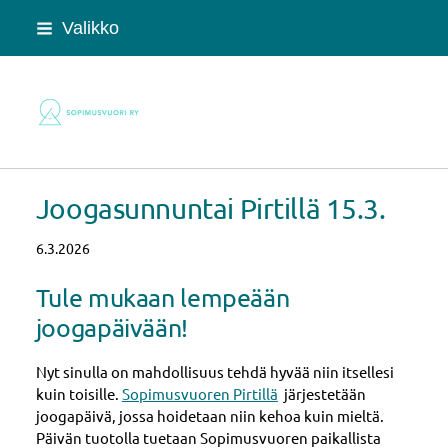
Siirry
Valikko
sivun
sisältöön
Sopimusvuori ry
Joogasunnuntai Pirtillä 15.3.
6.3.2026
Tule mukaan lempeään
joogapäivään!
Nyt sinulla on mahdollisuus tehdä hyvää niin itsellesi
kuin toisille.
Sopimusvuoren Pirtillä
järjestetään
joogapäivä, jossa hoidetaan niin kehoa kuin mieltä.
Päivän tuotolla tuetaan Sopimusvuoren paikallista