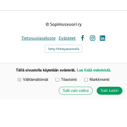
©
Sopimusvuori ry
Tietosuojaseloste
Evästeet
Facebook
Instagram
LinkedIn
Tehty Yhdistysavaimella
Tällä sivustolla käytetään evästeitä.
Lue lisää evästeistä.
Valitse käytettävät evästeet
Välttämättömät
Tilastointi
Markkinointi
Salli vain valitut
Salli kaikki