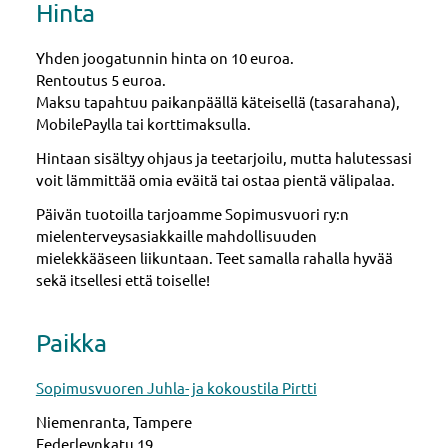
Hinta
Yhden joogatunnin hinta on 10 euroa.
Rentoutus 5 euroa.
Maksu tapahtuu paikanpäällä käteisellä (tasarahana),
MobilePaylla tai korttimaksulla.
Hintaan sisältyy ohjaus ja teetarjoilu, mutta halutessasi
voit lämmittää omia eväitä tai ostaa pientä välipalaa.
Päivän tuotoilla tarjoamme Sopimusvuori ry:n
mielenterveysasiakkaille mahdollisuuden
mielekkääseen liikuntaan. Teet samalla rahalla hyvää
sekä itsellesi että toiselle!
Paikka
Sopimusvuoren Juhla- ja kokoustila Pirtti
Niemenranta, Tampere
Federleynkatu 19