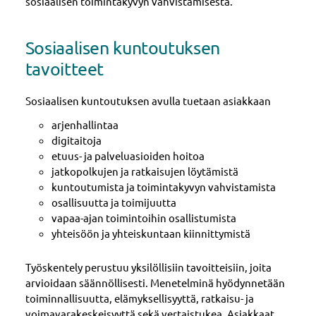
sosiaalisen toimintakyvyn vahvistamisesta.
Sosiaalisen kuntoutuksen
tavoitteet
Sosiaalisen kuntoutuksen avulla tuetaan asiakkaan
arjenhallintaa
digitaitoja
etuus- ja palveluasioiden hoitoa
jatkopolkujen ja ratkaisujen löytämistä
kuntoutumista ja toimintakyvyn vahvistamista
osallisuutta ja toimijuutta
vapaa-ajan toimintoihin osallistumista
yhteisöön ja yhteiskuntaan kiinnittymistä
Työskentely perustuu yksilöllisiin tavoitteisiin, joita
arvioidaan säännöllisesti. Menetelminä hyödynnetään
toiminnallisuutta, elämyksellisyyttä, ratkaisu- ja
voimavarakeskeisyyttä sekä vertaistukea. Asiakkaat