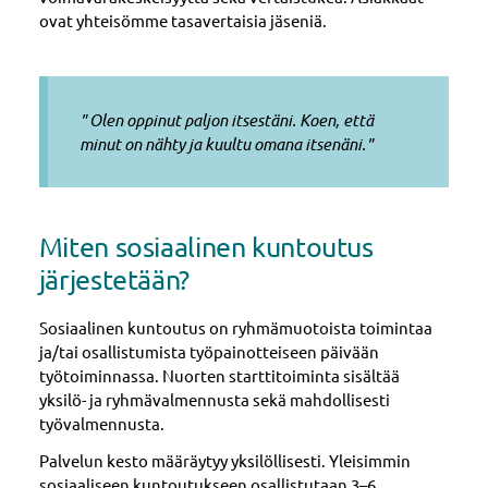
ovat yhteisömme tasavertaisia jäseniä.
" Olen oppinut paljon itsestäni. Koen, että
minut on nähty ja kuultu omana itsenäni."
Miten sosiaalinen kuntoutus
järjestetään?
Sosiaalinen kuntoutus on ryhmämuotoista toimintaa
ja/tai osallistumista työpainotteiseen päivään
työtoiminnassa. Nuorten starttitoiminta sisältää
yksilö- ja ryhmävalmennusta sekä mahdollisesti
työvalmennusta.
Palvelun kesto määräytyy yksilöllisesti. Yleisimmin
sosiaaliseen kuntoutukseen osallistutaan 3–6