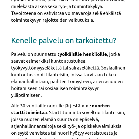
mielekästä arkea sekä työ- ja toimintakykyä.
Tavoitteena on vahvistaa voimavaroja sekä ehkäistä
toimintakyvyn rajoitteiden vaikutuksia.
Kenelle palvelu on tarkoitettu?
Palvelu on suunnattu
työikäisille henkilöille
, jotka
saavat esimerkiksi kuntoutustukea,
työkyvyttömyyseläkettä tai sairaseläkettä. Sosiaalinen
kuntoutus sopii tilanteisiin, joissa tarvitaan tukea
elämänhallintaan, päihteettömyyteen, arjen asioiden
hoitamiseen tai sosiaalisen toimintakyvyn
ylläptämiseen.
Alle 30-vuotiaille nuorille järjestämme
nuorten
starttitoimintaa
. Starttitoiminta soveltuu tilanteisiin,
joissa nuoren elämän suunta on epäselvä,
arjenhallinnantaitoja sekä työ- ja opiskeluvalmiuksia
on syytä vahvistaa tai nuori hyötyy vertaistuesta ja