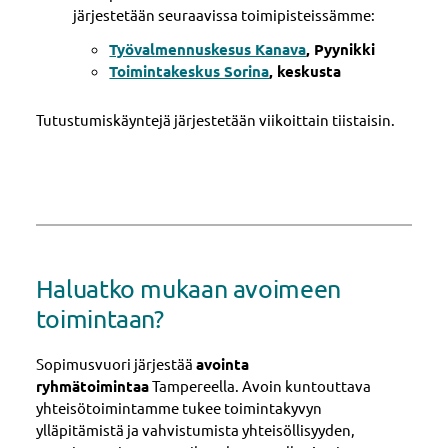
järjestetään seuraavissa toimipisteissämme:
Työvalmennuskesus Kanava
, Pyynikki
Toimintakeskus Sorina
, keskusta
Tutustumiskäyntejä järjestetään viikoittain tiistaisin.
Haluatko mukaan avoimeen
toimintaan?
Sopimusvuori järjestää
avointa
ryhmätoimintaa
Tampereella. Avoin kuntouttava
yhteisötoimintamme tukee toimintakyvyn
ylläpitämistä ja vahvistumista yhteisöllisyyden,