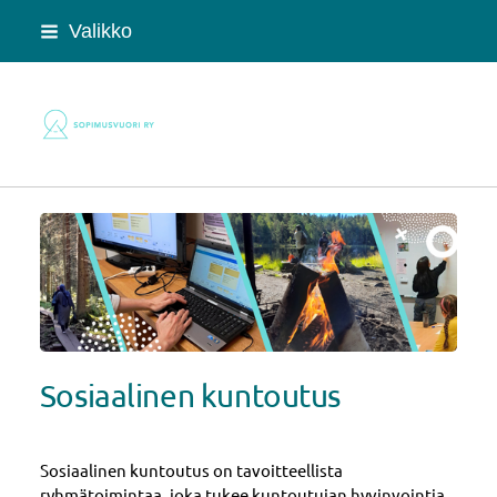
Siirry
Valikko
sivun
sisältöön
Sopimusvuori ry
Sosiaalinen kuntoutus
Sosiaalinen kuntoutus on tavoitteellista
ryhmätoimintaa, joka tukee kuntoutujan hyvinvointia,