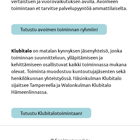
vertaistuen ja vuorovaikutuksen avulla. Avoimeen
toimintaan et tarvitse palvelupyyntöä ammattilaiselta.
Tutustu avoimen toiminnan ryhmiin!
Klubitalo
on matalan kynnyksen jäsenyhteisö, jonka
toiminnan suunnitteluun, ylläpitämiseen ja
kehittämiseen osallistuvat kaikki toiminnassa mukana
olevat. Toiminta muodostuu kuntoutujajäsenten sekä
henkilökunnan yhteistyössä. Näsinkulman Klubitalo
sijaitsee Tampereella ja Walonkulman Klubitalo
Hämeenlinnassa.
Tutustu Klubitalotoimintaan!