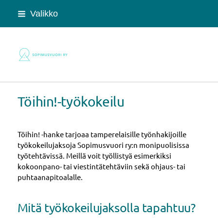
Siirry
Valikko
sivun
sisältöön
Sopimusvuori ry
Töihin!-työkokeilu
Töihin! -hanke tarjoaa tamperelaisille työnhakijoille
työkokeilujaksoja Sopimusvuori ry:n monipuolisissa
työtehtävissä. Meillä voit työllistyä esimerkiksi
kokoonpano- tai viestintätehtäviin sekä ohjaus- tai
puhtaanapitoalalle.
Mitä työkokeilujaksolla tapahtuu?