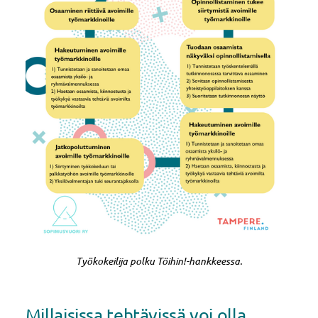
Työkokeilija polku Töihin!-hankkeessa.
Millaisissa tehtävissä voi olla