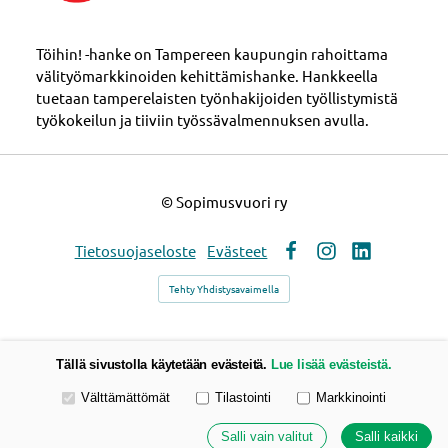
Töihin! -hanke on Tampereen kaupungin rahoittama
välityömarkkinoiden kehittämishanke. Hankkeella
tuetaan tamperelaisten työnhakijoiden työllistymistä
työkokeilun ja tiiviin työssävalmennuksen avulla.
©
Sopimusvuori ry
Tietosuojaseloste
Evästeet
Facebook
Instagram
LinkedIn
Tehty Yhdistysavaimella
Tällä sivustolla käytetään evästeitä.
Lue lisää evästeistä.
Valitse käytettävät evästeet
Välttämättömät
Tilastointi
Markkinointi
Salli vain valitut
Salli kaikki