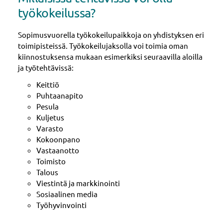
työkokeilussa?
Sopimusvuorella työkokeilupaikkoja on yhdistyksen eri
toimipisteissä. Työkokeilujaksolla voi toimia oman
kiinnostuksensa mukaan esimerkiksi seuraavilla aloilla
ja työtehtävissä:
Keittiö
Puhtaanapito
Pesula
Kuljetus
Varasto
Kokoonpano
Vastaanotto
Toimisto
Talous
Viestintä ja markkinointi
Sosiaalinen media
Työhyvinvointi