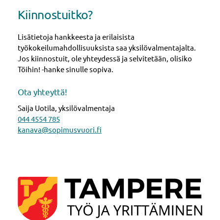
Kiinnostuitko?
Lisätietoja hankkeesta ja erilaisista
työkokeilumahdollisuuksista saa yksilövalmentajalta.
Jos kiinnostuit, ole yhteydessä ja selvitetään, olisiko
Töihin! -hanke sinulle sopiva.
Ota yhteyttä!
Saija Uotila, yksilövalmentaja
044 4554 785
kanava@sopimusvuori.fi